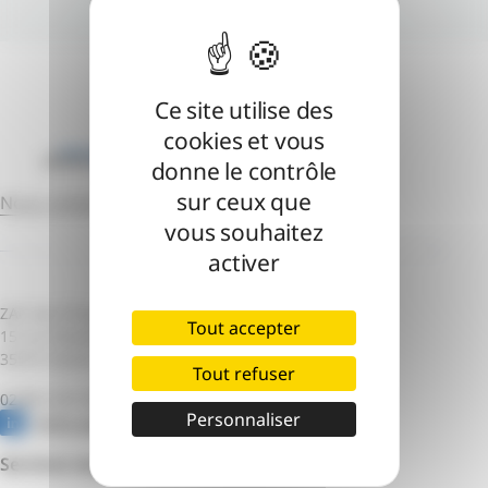
Ce site utilise des
cookies et vous
donne le contrôle
sur ceux que
Nous contacter
vous souhaitez
activer
ZAC des Champs Blancs – Bâtiment B
Tout accepter
15 rue Claude Chappe
35510 Cesson-Sévigné
Tout refuser
02 99 12 51 55
Personnaliser
Notre page Linkedin
Services numériques