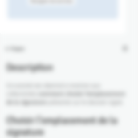
Bouquet de services
Étapes
Description
Ce tutoriel est destiné à montrer aux
collectivités
comment choisir l’emplacement
de la signature
présente sur le dossier signé.
Choisir l’emplacement de la
signature