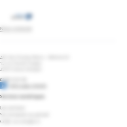
Nous contacter
ZAC des Champs Blancs – Bâtiment B
15 rue Claude Chappe
35510 Cesson-Sévigné
02 99 12 51 55
Notre page Linkedin
Services numériques
Les services
Se connecter au portail
Créer un compte