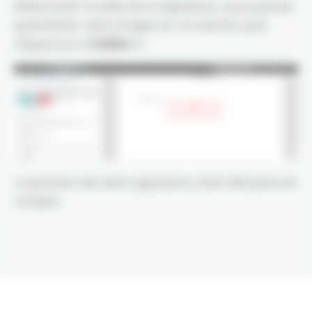
Déterminer la taille de la signature, vous pouvez
paramétrer votre image sur ce tutoriel, puis
cliquez sur
« Valider »
La position de votre signature a bien été prise en
compte.