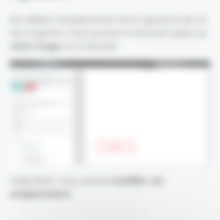
Par défaut, l’emplacement de la signature est en
bas à gauche. Vous pouvez le retrouver grâce au
carré rouge
sur le dossier.
Cependant, vous pouvez
modifier cet
emplacement.