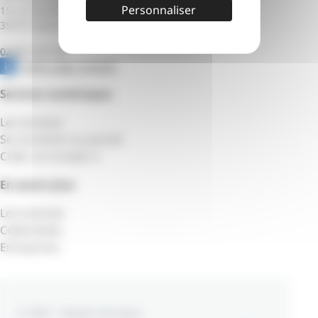
Personnaliser
15 rue Claude Chappe
35510 Cesson-Sévigné
02 99 12 51 55
Notre page Linkedin
Services numériques
Les services
Se connecter au portail
Créer un compte
En savoir plus
Les tutoriels
Collectivités
Entreprises
© 2000 – Mégalis Bretagne