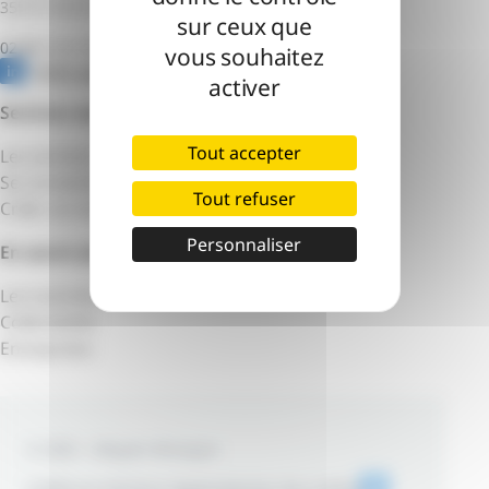
35510 Cesson-Sévigné
sur ceux que
02 99 12 51 55
vous souhaitez
Notre page Linkedin
activer
Services numériques
Tout accepter
Les services
Se connecter au portail
Tout refuser
Créer un compte
Personnaliser
En savoir plus
Les tutoriels
Collectivités
Entreprises
© 2000 – Mégalis Bretagne
Crédits et mentions légales
Gestion des cookies