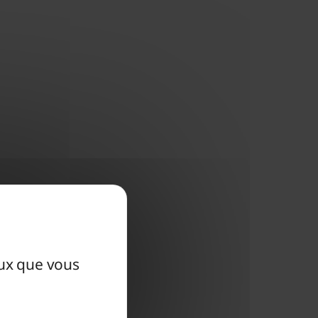
eux que vous