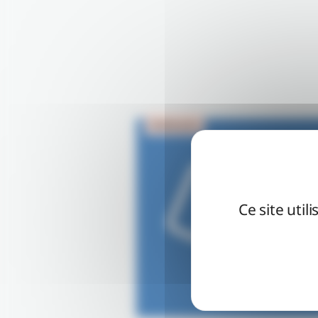
Webinaire
Ce site uti